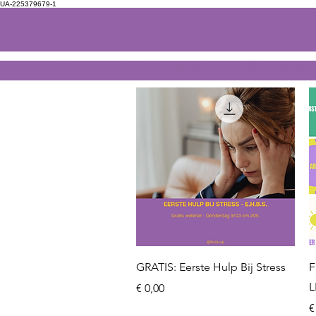
UA-225379679-1
Home
Individueel aanbod
Online aanbod
Snel overzicht
GRATIS: Eerste Hulp Bij Stress
F
L
Prijs
€ 0,00
P
€