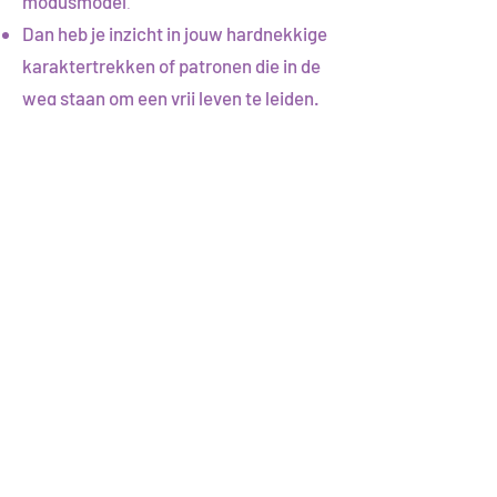
.
modusmodel
Dan heb je inzicht in jouw hardnekkige
karaktertrekken of patronen die in de
weg staan om een vrij leven te leiden.
Dan weet jij wat jouw werkelijke
behoeften zijn en hoe je ervoor kan
zorgen dat deze bevredigd worden.
Dan kan je meer leven vanuit je sterke
kant.
Dan kan je weer meer plezier maken.
INHOUD: