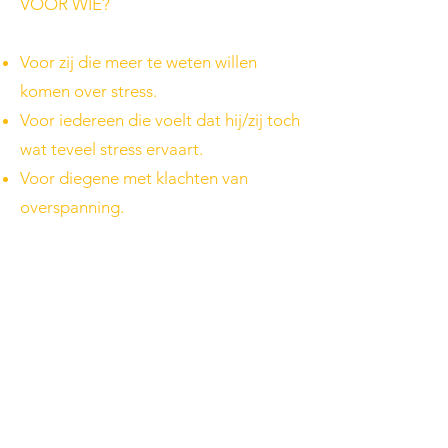
VOOR WIE?
Voor zij die meer te weten willen
komen over stress.
Voor iedereen die voelt dat hij/zij toch
wat teveel stress ervaart.
Voor diegene met klachten van
overspanning.
Voor iemand die een burn-out wil
voorkomen.
Voor personen die klachten hebben
van burn-out.
Voor zij die graag meer in balans
willen leven.
WAAR ZAL DIT ZOAL OVER GAAN?