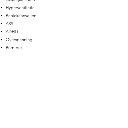
Hyperventilatie
Paniekaanvallen
ASS
ADHD
Overspanning
Burn-out
Welkom vanaf de leeftijd van 15 jaar.
Bijkomende informatie:
Lid van VVGT &
Beroepsvereniging voor psychologisch
consulenten