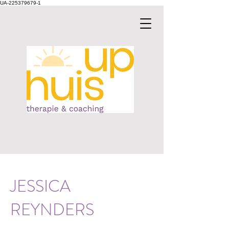
UA-225379679-1
JESSICA
REYNDERS