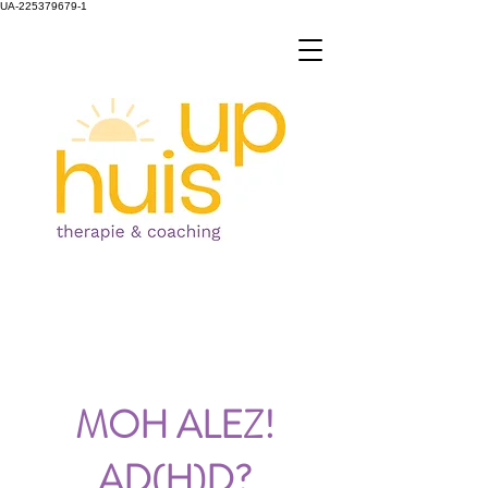
UA-225379679-1
MOH ALEZ!
AD(H)D?