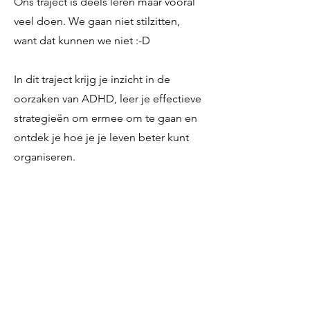
Ons traject is deels leren maar vooral
veel doen. We gaan niet stilzitten,
want dat kunnen we niet :-D
In dit traject krijg je inzicht in de
oorzaken van ADHD, leer je effectieve
strategieën om ermee om te gaan en
ontdek je hoe je je leven beter kunt
organiseren.
Dit is jouw kans om eindelijk die
balans te vinden tussen actie en rust,
tussen focus en ontspanning. Geen
stress meer over alles tegelijk willen
doen, maar leren hoe je kleine stapjes
kunt zetten die echt impact maken.